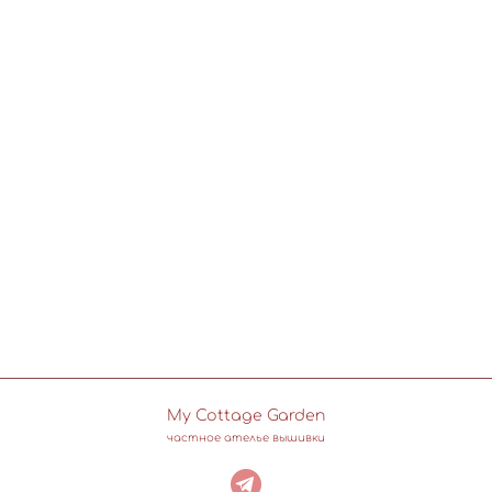
My Cottage Garden
частное ателье вышивки